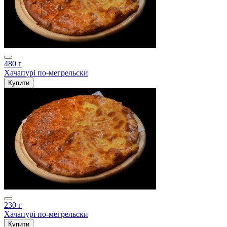
480 г
Хачапурі по-мегрельски
Купити
230 г
Хачапурі по-мегрельски
Купити