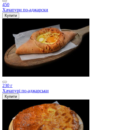
450
Хачапури по-аджарски
Купити
230 г
Хачапурі по-аджарськи
Купити