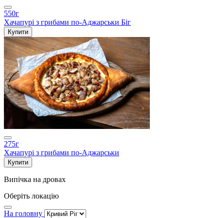
550г
Хачапурі з грибами по-Аджарськи Біг
Купити
275г
Хачапурі з грибами по-Аджарськи
Купити
Випічка на дровах
Оберіть локацію
На головну