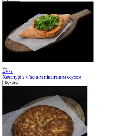
430 г
Хачапурі з мʼясним пікантним соусом
Купити