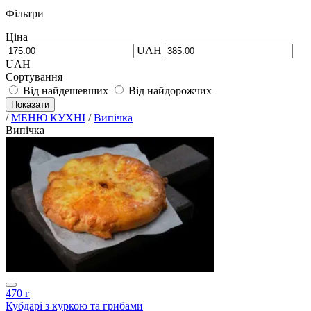
Фільтри
Ціна
UAH
UAH
Сортування
Від найдешевших
Від найдорожчих
Показати
/
МЕНЮ КУХНІ
/
Випічка
Випічка
470 г
Кубдарі з куркою та грибами