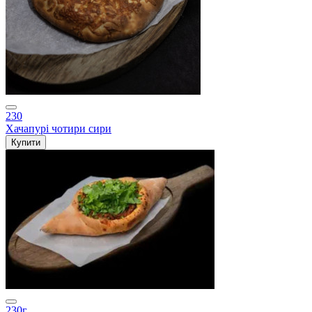
230
Хачапурі чотири сири
Купити
230г