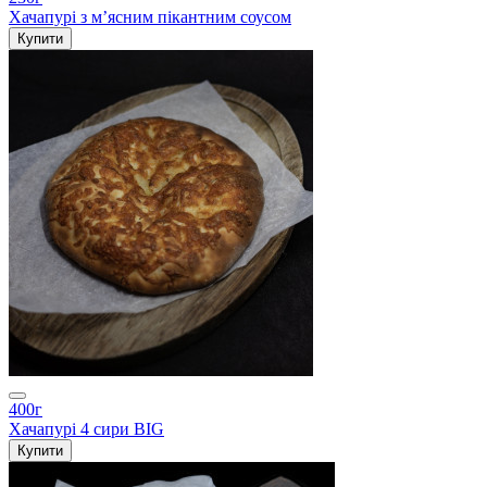
Хачапурі з мʼясним пікантним соусом
Купити
400г
Хачапурі 4 сири BIG
Купити