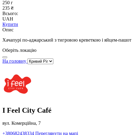
250 г
235 ₴
Всього:
UAH
Купити
Опис
Хачапурі по-аджарський з тигровою креветкою і яйцем-пашот
Оберіть локацію
На головну
I Feel City Café
вул. Комерційна, 7
+380682438334
Переглянути на мапі