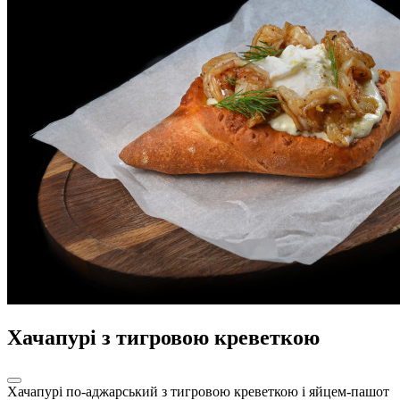
Хачапурі з тигровою креветкою
Хачапурі по-аджарський з тигровою креветкою і яйцем-пашот