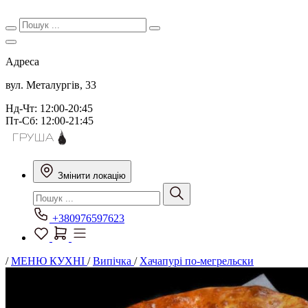
Адреса
вул. Металургів, 33
Нд-Чт: 12:00-20:45
Пт-Сб: 12:00-21:45
Змінити локацію
+380976597623
/
МЕНЮ КУХНІ
/
Випічка
/
Хачапурі по-мегрельски