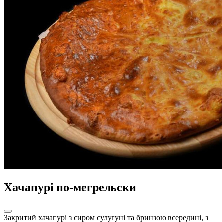
Хачапурі по-мегрельски
Закритий хачапурі з сиром сулугуні та бринзою всередині, з