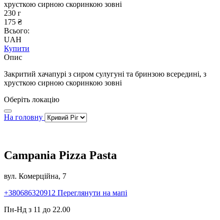
хрусткою сирною скоринкою зовні
230 г
175 ₴
Всього:
UAH
Купити
Опис
Закритий хачапурі з сиром сулугуні та бринзою всередині, з
хрусткою сирною скоринкою зовні
Оберіть локацію
На головну
Campania Pizza Pasta
вул. Комерційна, 7
+380686320912
Переглянути на мапі
Пн-Нд з 11 до 22.00