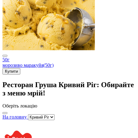
50г
морозиво маракуйя(50г)
Купити
Ресторан Груша Кривий Ріг: Обирайте
з меню мрій!
Оберіть локацію
На головну