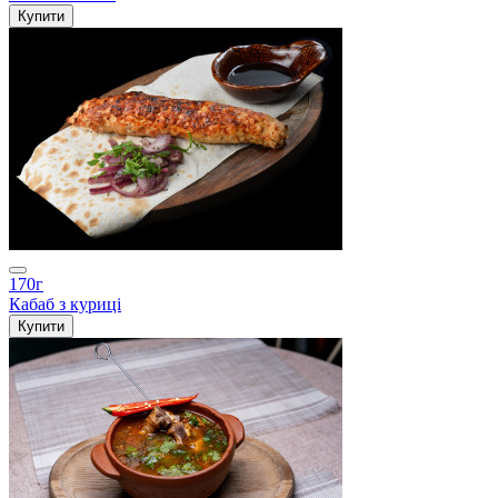
Купити
170г
Кабаб з куриці
Купити