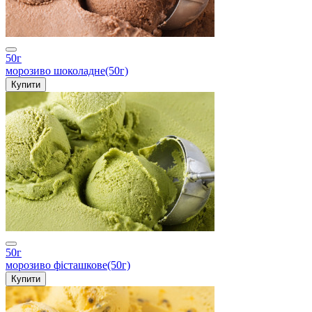
50г
морозиво шоколадне(50г)
Купити
50г
морозиво фісташкове(50г)
Купити