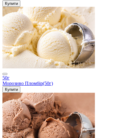
Купити
50г
Морозиво Пломбір(50г)
Купити