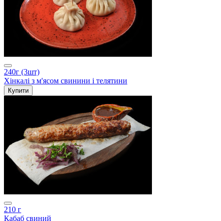
240г (3шт)
Хінкалі з м'ясом свинини і телятини
Купити
210 г
Кабаб свиний