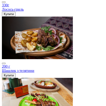
330г
Лосось-гриль
Купити
200 г
Шашлик з телятини
Купити