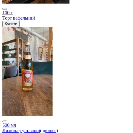
100 г
Торт вафельний
Купити
500 мл
Лимонад у пляшці( дюшес)