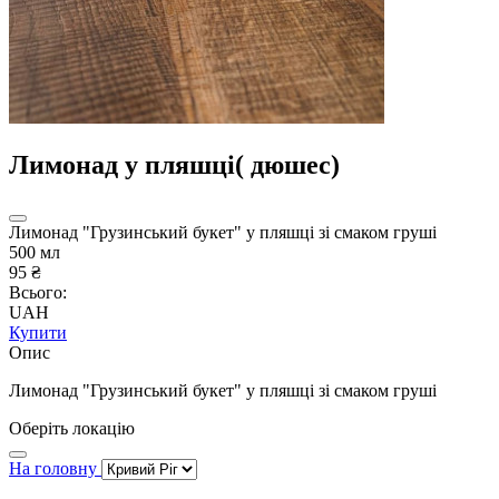
Лимонад у пляшці( дюшес)
Лимонад "Грузинський букет" у пляшці зі смаком груші
500 мл
95 ₴
Всього:
UAH
Купити
Опис
Лимонад "Грузинський букет" у пляшці зі смаком груші
Оберіть локацію
На головну