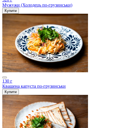
Мужужи (Холодець по-грузинськи)
Купити
130 г
Квашена капуста по-грузинськи
Купити