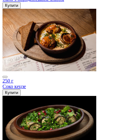
Купити
250 г
Соко кецзе
Купити