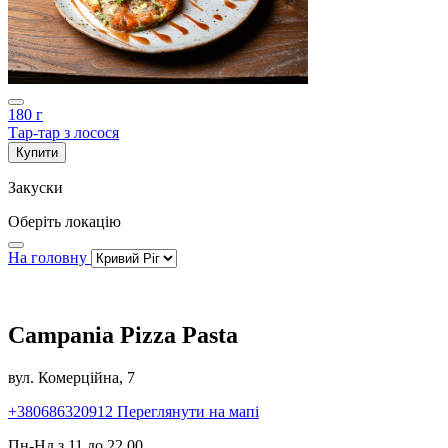
180 г
Тар-тар з лосося
Купити
Закуски
Оберіть локацію
На головну
Campania Pizza Pasta
вул. Комерційна, 7
+380686320912
Переглянути на мапі
Пн-Нд з 11 до 22.00