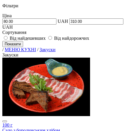
Фільтри
Ціна
UAH
UAH
Сортування
Від найдешевших
Від найдорожчих
Показати
/
МЕНЮ КУХНІ
/
Закуски
Закуски
100 г
Сало з бородинським хлібом