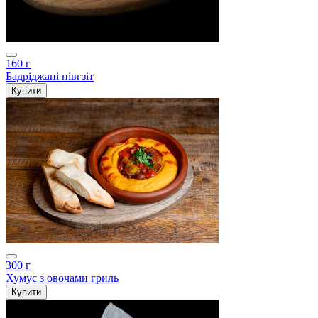
160 г
Бадріджані нівгзіт
Купити
300 г
Хумус з овочами гриль
Купити