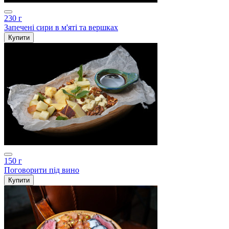
230 г
Запечені сири в м'яті та вершках
Купити
150 г
Поговорити під вино
Купити