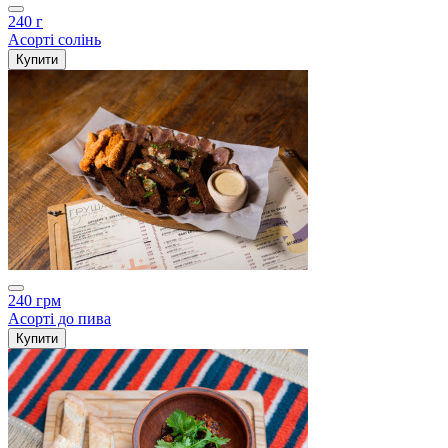
240 г
Асорті солінь
Купити
240 грм
Асорті до пива
Купити