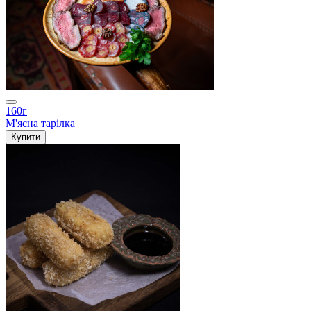
160г
М'ясна тарілка
Купити