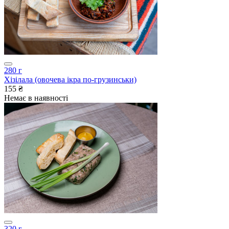
280 г
Хізілала (овочева ікра по-грузинськи)
155 ₴
Немає в наявності
320 г