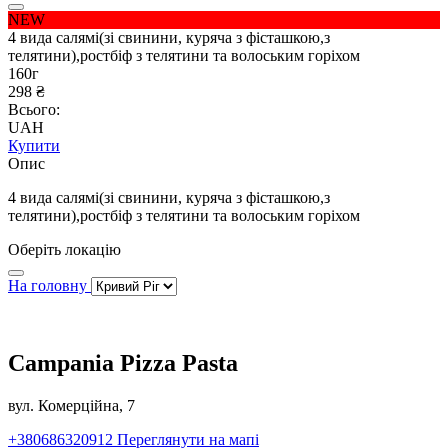
NEW
4 вида салямі(зі свинини, куряча з фісташкою,з
телятини),ростбіф з телятини та волоським горіхом
160г
298 ₴
Всього:
UAH
Купити
Опис
4 вида салямі(зі свинини, куряча з фісташкою,з
телятини),ростбіф з телятини та волоським горіхом
Оберіть локацію
На головну
Campania Pizza Pasta
вул. Комерційна, 7
+380686320912
Переглянути на мапі