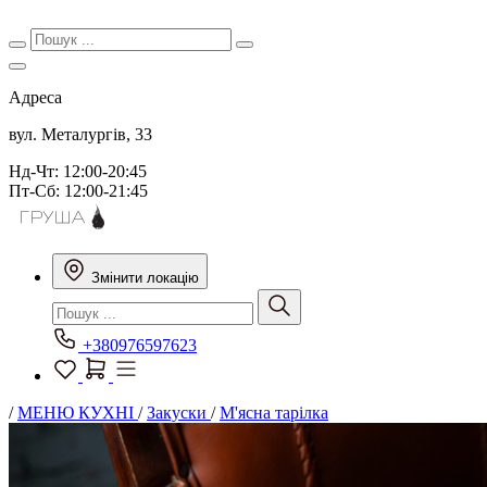
Адреса
вул. Металургів, 33
Нд-Чт: 12:00-20:45
Пт-Сб: 12:00-21:45
Змінити локацію
+380976597623
/
МЕНЮ КУХНІ
/
Закуски
/
М'ясна тарілка