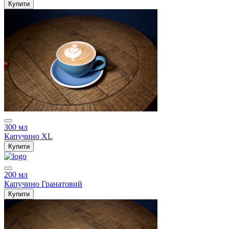
Купити
300 мл
Капучино XL
Купити
200 мл
Капучино Гранатовий
Купити