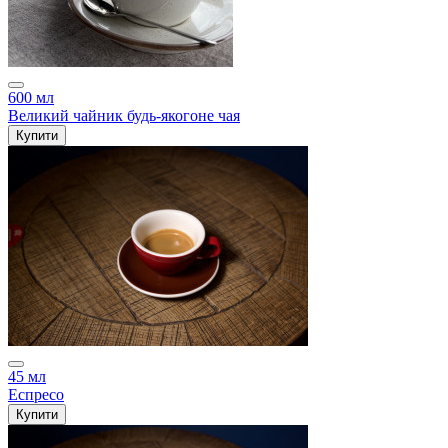
600 мл
Великий чайник будь-якогоне чая
Купити
45 мл
Еспресо
Купити