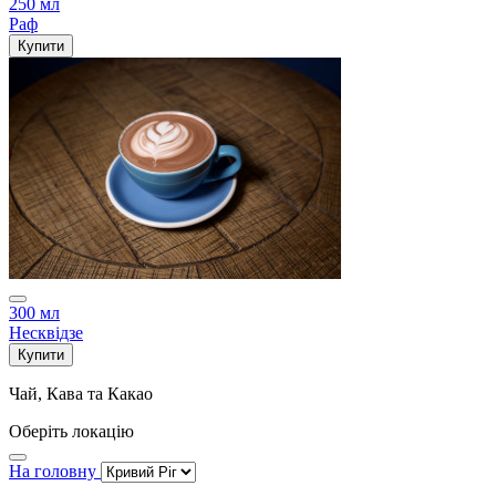
250 мл
Раф
Купити
300 мл
Несквідзе
Купити
Чай, Кава та Какао
Оберіть локацію
На головну