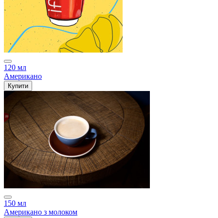
120 мл
Американо
Купити
150 мл
Американо з молоком