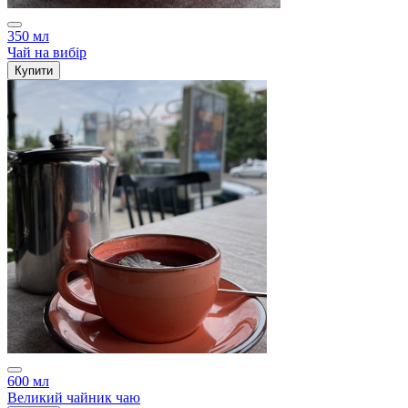
350 мл
Чай на вибір
Купити
600 мл
Великий чайник чаю