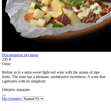
Поговорити під вино
235 ₴
Опис
Before us is a semi-sweet light red wine with the aroma of ripe
fruits. The taste has a pleasant, unobtrusive sweetness. A wine that
captivates with its simplicity
Оберіть локацію
На головну