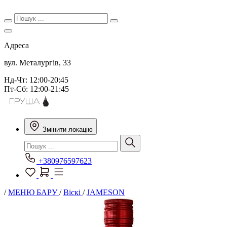
Адреса
вул. Металургів, 33
Нд-Чт: 12:00-20:45
Пт-Сб: 12:00-21:45
Змінити локацію
+380976597623
/
МЕНЮ БАРУ
/
Віскі
/
JAMESON