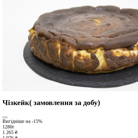
Чізкейк( замовлення за добу)
Вигідніше на -15%
1280г
1 265 ₴
1 076 ₴