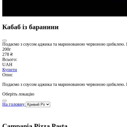
Кабаб із баранини
Подаємо з соусом аджика та маринованою червоною цибклею.
200г
278 ₴
Всього:
UAH
Купити
Опис
Подаємо з соусом аджика та маринованою червоною цибклею.
Оберіть локацію
На головну
Campania Pizza Pasta