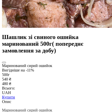
Шашлик зі свиного ошийка
маринований 500г( попереднє
замовлення за добу)
Маринований сирий ошийок
Вигідніше на -11%
500г
540 ₴
480 ₴
Всього:
UAH
Купити
Опис
Маринований сирий ошийок