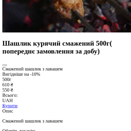
Шашлик курячий смажений 500г(
попереднє замовлення за добу)
Смажений шашлик з лавашем
Вигідніше на -10%
500г
610 ₴
550 ₴
Всього:
UAH
Купити
Опис
Смажений шашлик з лавашем
Оберіть локацію