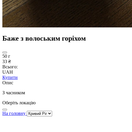
Баже з волоським горіхом
50 г
33 ₴
Всього:
UAH
Купити
Опис
З часником
Оберіть локацію
На головну