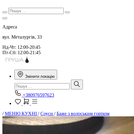
Адреса
вул. Металургів, 33
Нд-Чт: 12:00-20:45
Пт-Сб: 12:00-21:45
Змінити локацію
+380976597623
/
МЕНЮ КУХНІ
/
Соуси
/
Баже з волоським горіхом