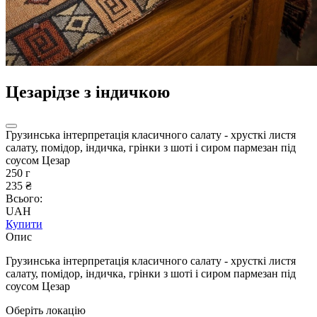
Цезарідзе з індичкою
Грузинська інтерпретація класичного салату - хрусткі листя
салату, помідор, індичка, грінки з шоті і сиром пармезан під
соусом Цезар
250 г
235 ₴
Всього:
UAH
Купити
Опис
Грузинська інтерпретація класичного салату - хрусткі листя
салату, помідор, індичка, грінки з шоті і сиром пармезан під
соусом Цезар
Оберіть локацію