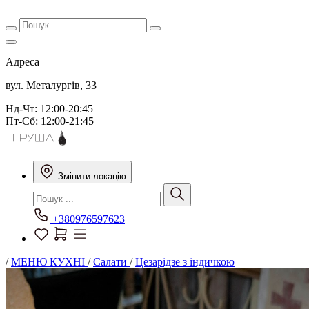
Адреса
вул. Металургів, 33
Нд-Чт: 12:00-20:45
Пт-Сб: 12:00-21:45
Змінити локацію
+380976597623
/
МЕНЮ КУХНІ
/
Салати
/
Цезарідзе з індичкою