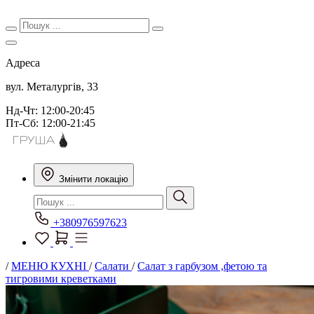
Адреса
вул. Металургів, 33
Нд-Чт: 12:00-20:45
Пт-Сб: 12:00-21:45
Змінити локацію
+380976597623
/
МЕНЮ КУХНІ
/
Салати
/
Салат з гарбузом ,фетою та
тигровими креветками