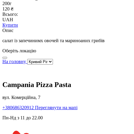
200г
120 ₴
Всього:
UAH
Купити
Опис
салат із запечинимх овочей та мариноаних грибів
Оберіть локацію
На головну
Campania Pizza Pasta
вул. Комерційна, 7
+380686320912
Переглянути на мапі
Пн-Нд з 11 до 22.00