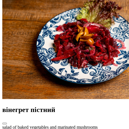
вінегрет пістний
salad of baked vegetables and marinated mushrooms