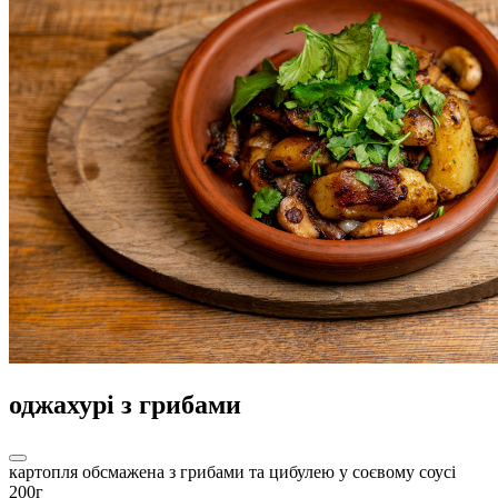
оджахурі з грибами
картопля обсмажена з грибами та цибулею у соєвому соусі
200г