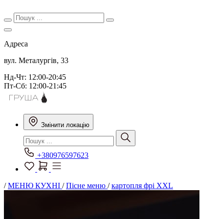
Адреса
вул. Металургів, 33
Нд-Чт: 12:00-20:45
Пт-Сб: 12:00-21:45
Змінити локацію
+380976597623
/
МЕНЮ КУХНІ
/
Пісне меню
/
картопля фрі ХХL