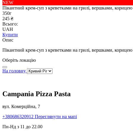
NEW
Пікантний крем-суп з креветками на грилі, вершками, корице
350г
245 ₴
Всього:
UAH
Купити
Опис
Пікантний крем-суп з креветками на грилі, вершками, корице
Оберіть локацію
На головну
Campania Pizza Pasta
вул. Комерційна, 7
+380686320912
Переглянути на мапі
Пн-Нд з 11 до 22.00