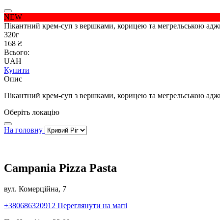
NEW
Пікантний крем-суп з вершками, корицею та мегрельською ад
320г
168 ₴
Всього:
UAH
Купити
Опис
Пікантний крем-суп з вершками, корицею та мегрельською ад
Оберіть локацію
На головну
Campania Pizza Pasta
вул. Комерційна, 7
+380686320912
Переглянути на мапі