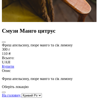
Смузи Манго цитрус
Фреш апельсину, пюре манго та сік лимону
300 г
110 ₴
Всього:
UAH
Купити
Опис
Фреш апельсину, пюре манго та сік лимону
Оберіть локацію
На головну