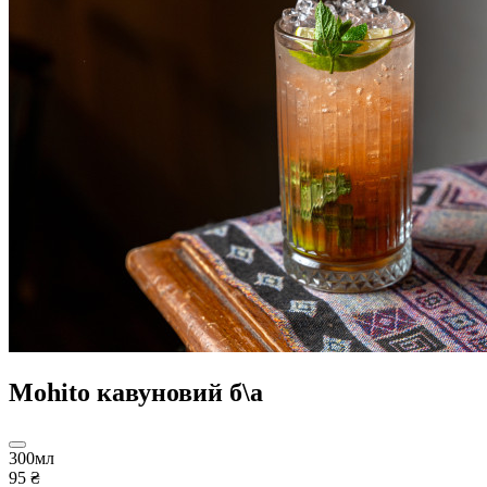
Mohito кавуновий б\а
300мл
95 ₴