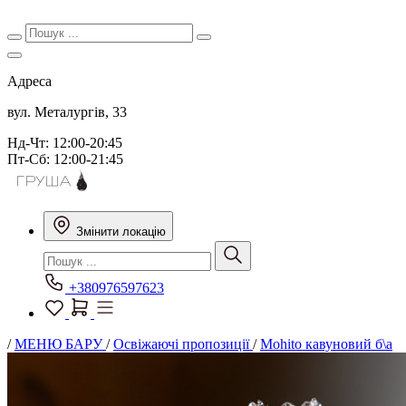
Адреса
вул. Металургів, 33
Нд-Чт: 12:00-20:45
Пт-Сб: 12:00-21:45
Змінити локацію
+380976597623
/
МЕНЮ БАРУ
/
Освіжаючі пропозиції
/
Mohito кавуновий б\а