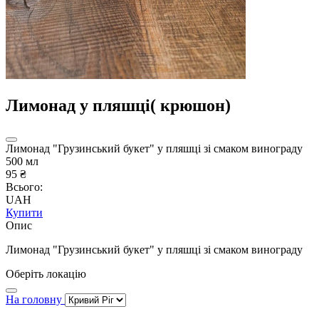
Лимонад у пляшці( крюшон)
Лимонад "Грузинський букет" у пляшці зі смаком винограду
500 мл
95 ₴
Всього:
UAH
Купити
Опис
Лимонад "Грузинський букет" у пляшці зі смаком винограду
Оберіть локацію
На головну