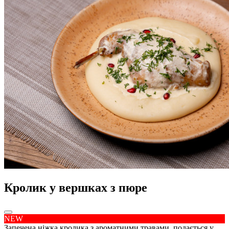
Кролик у вершках з пюре
NEW
Запечена ніжка кролика з ароматними травами, подається у