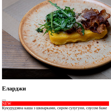
Еларджи
NEW
Кукурудзяна каша з шкварками, сиром сулугуни, соусом баже