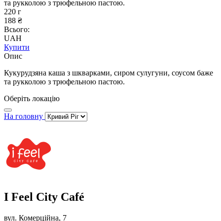
та рукколою з трюфельною пастою.
220 г
188 ₴
Всього:
UAH
Купити
Опис
Кукурудзяна каша з шкварками, сиром сулугуни, соусом баже
та рукколою з трюфельною пастою.
Оберіть локацію
На головну
I Feel City Café
вул. Комерційна, 7