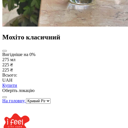
Мохіто класичний
Вигідніше на 0%
275 мл
225 ₴
225 ₴
Всього:
UAH
Купити
Оберіть локацію
На головну