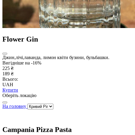
Flower Gin
Джин,лічі,лаванда, лимон квіти бузини, бульбашки.
Вигідніше на -16%
225 ₴
189 ₴
Всього:
UAH
Купити
Оберіть локацію
На головну
Campania Pizza Pasta