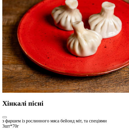
Хінкалі пісні
з фаршем із рослинного мяса бейонд міт, та спеціями
3шт*70г