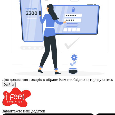
Для додавання товарів в обране Вам необхідно авторизуватись
Увійти
Завантажте наш додаток