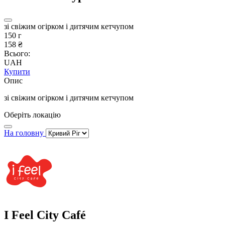
зі свіжим огірком і дитячим кетчупом
150 г
158 ₴
Всього:
UAH
Купити
Опис
зі свіжим огірком і дитячим кетчупом
Оберіть локацію
На головну
I Feel City Café