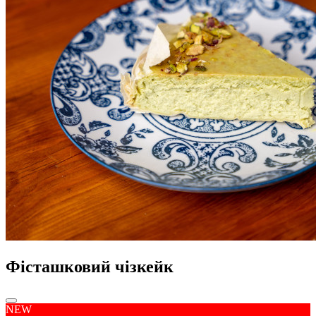
Фісташковий чізкейк
NEW