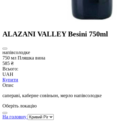
ALAZANI VALLEY Besini 750ml
напівсолодке
750 мл Пляшка вина
585 ₴
Всього:
UAH
Купити
Опис
сапераві, каберне совіньон, мерло напівсолодке
Оберіть локацію
На головну