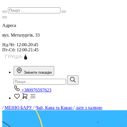
Адреса
вул. Металургів, 33
Нд-Чт: 12:00-20:45
Пт-Сб: 12:00-21:45
Змінити локацію
+380976597623
/
МЕНЮ БАРУ
/
Чай, Кава та Какао
/
лате з халвою