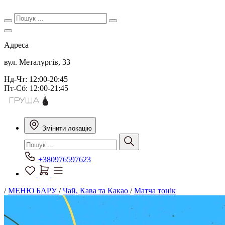
Адреса
вул. Металургів, 33
Нд-Чт: 12:00-20:45
Пт-Сб: 12:00-21:45
Змінити локацію
+380976597623
/
МЕНЮ БАРУ
/
Чай, Кава та Какао
/
Матча тонік