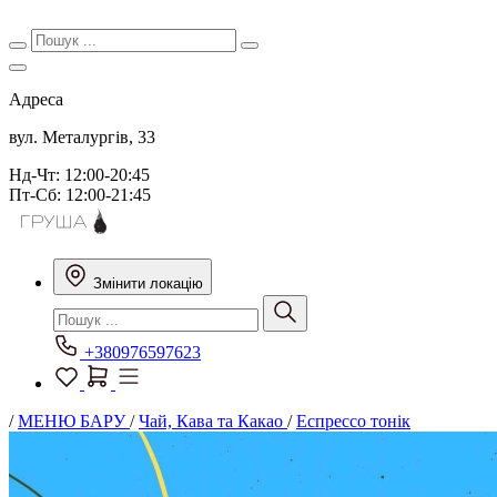
Адреса
вул. Металургів, 33
Нд-Чт: 12:00-20:45
Пт-Сб: 12:00-21:45
Змінити локацію
+380976597623
/
МЕНЮ БАРУ
/
Чай, Кава та Какао
/
Еспрессо тонік