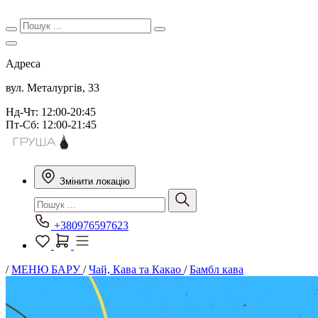
Адреса
вул. Металургів, 33
Нд-Чт: 12:00-20:45
Пт-Сб: 12:00-21:45
Змінити локацію
+380976597623
/
МЕНЮ БАРУ
/
Чай, Кава та Какао
/
Бамбл кава