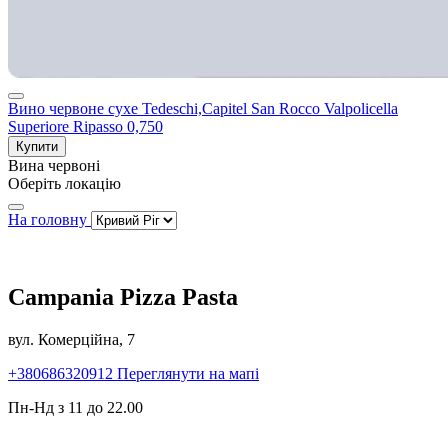
Вино червоне сухе Tedeschi,Capitel San Rocco Valpolicella
Superiore Ripasso 0,750
Купити
Вина червоні
Оберіть локацію
На головну
Campania Pizza Pasta
вул. Комерційна, 7
+380686320912
Переглянути на мапі
Пн-Нд з 11 до 22.00