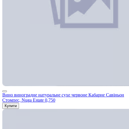
Вино виноградне натуральне сухе червоне Кабарне Савіньон
Стомпес, Nuga Estate 0,750
Купити