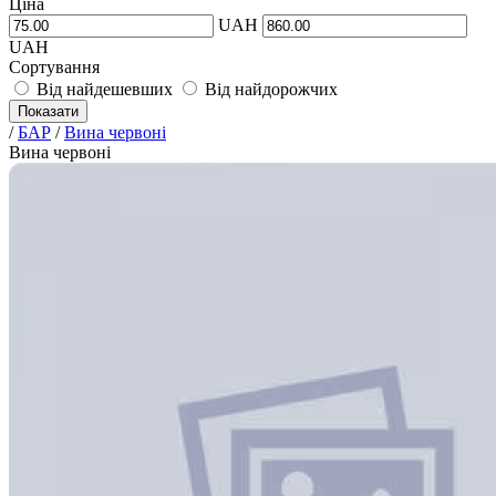
Ціна
UAH
UAH
Сортування
Від найдешевших
Від найдорожчих
Показати
/
БАР
/
Вина червоні
Вина червоні