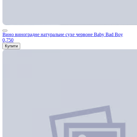
Вино виноградне натуральне сухе червоне Baby Bad Boy
0,750
Купити