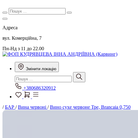
Адреса
вул. Комерційна, 7
Пн-Нд з 11 до 22.00
Змінити локацію
+380686320912
/
БАР
/
Вина червоні
/
Вино сухе червоне Тре, Brancaia 0,750