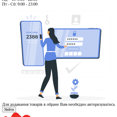
Пт - Сб: 9:00 - 23:00
Для додавання товарів в обране Вам необхідно авторизуватись
Увійти