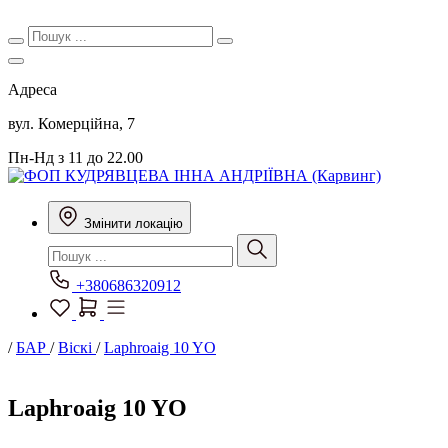
Адреса
вул. Комерційна, 7
Пн-Нд з 11 до 22.00
Змінити локацію
+380686320912
/
БАР
/
Віскі
/
Laphroaig 10 YO
Laphroaig 10 YO