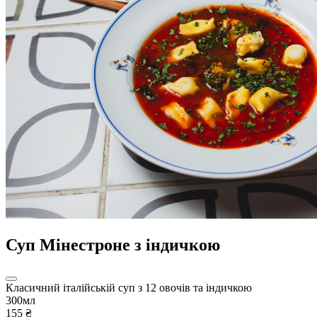
Суп Мінестроне з індичкою
Класичний італійській суп з 12 овочів та індичкою
300мл
155 ₴