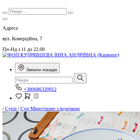
Адреса
вул. Комерційна, 7
Пн-Нд з 11 до 22.00
Змінити локацію
+380686320912
/
Супи
/
Суп Мінестроне з індичкою