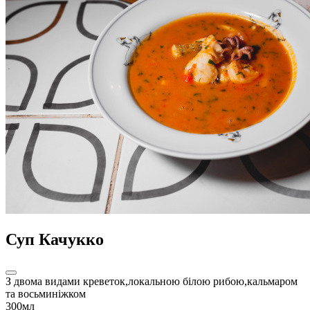
Суп Качукко
З двома видами креветок,локальною білою рибою,кальмаром
та восьминіжком
300мл