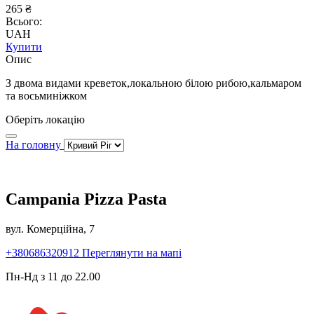
265 ₴
Всього:
UAH
Купити
Опис
З двома видами креветок,локальною білою рибою,кальмаром
та восьминіжком
Оберіть локацію
На головну
Campania Pizza Pasta
вул. Комерційна, 7
+380686320912
Переглянути на мапі
Пн-Нд з 11 до 22.00