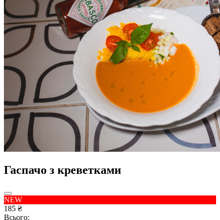
Гаспачо з креветками
NEW
185 ₴
Всього: