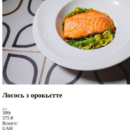
Лосось з орокьєтте
300г
375 ₴
Всього:
UAH