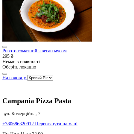
Ризото томатний з веган мясом
295 ₴
Немає в наявності
Оберіть локацію
На головну
Campania Pizza Pasta
вул. Комерційна, 7
+380686320912
Переглянути на мапі
Пн-Нд з 11 до 22.00