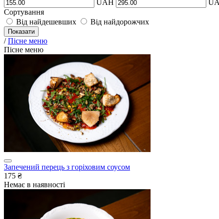
UAH
U
Сортування
Від найдешевших
Від найдорожчих
Показати
/
Пісне меню
Пісне меню
Запечений перець з горіховим соусом
175 ₴
Немає в наявності