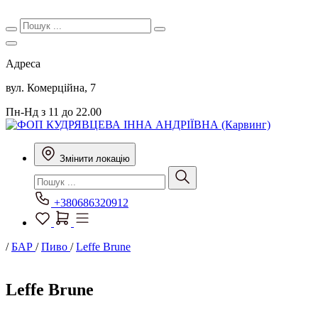
Адреса
вул. Комерційна, 7
Пн-Нд з 11 до 22.00
Змінити локацію
+380686320912
/
БАР
/
Пиво
/
Leffe Brune
Leffe Brune