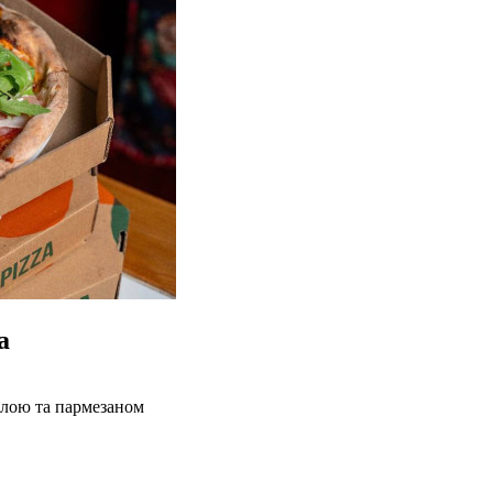
а
олою та пармезаном