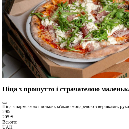
Піца з прошутто і страчателою маленьк
Піца з пармською шинкою, м'якою моцарелою з вершками, рук
290г
205 ₴
Всього:
UAH