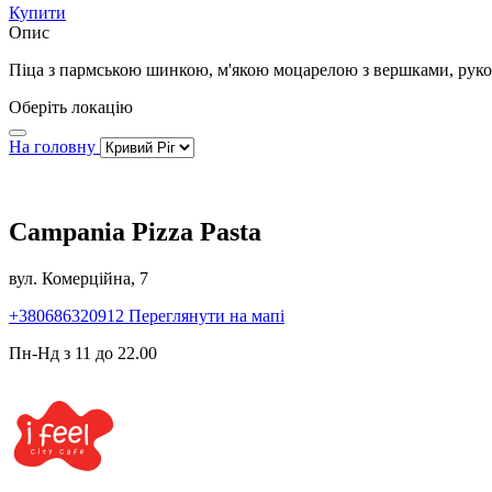
Купити
Опис
Піца з пармською шинкою, м'якою моцарелою з вершками, рук
Оберіть локацію
На головну
Campania Pizza Pasta
вул. Комерційна, 7
+380686320912
Переглянути на мапі
Пн-Нд з 11 до 22.00