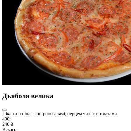
Дьябола велика
Пікантна піца з гострою салямі, перцем чилі та томатами.
400г
240 ₴
Всього: